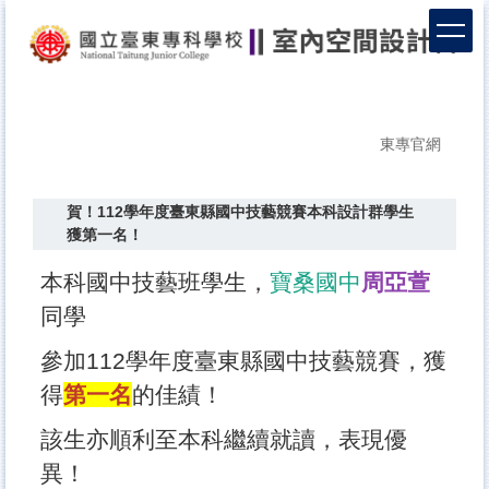
跳
到
主
要
內
容
東專官網
區
賀！112學年度臺東縣國中技藝競賽本科設計群學生
獲第一名！
本科國中技藝班學生，
寶桑國中
周亞萱
同學
參加112學年度臺東縣國中技藝競賽，獲
得
第一名
的佳績！
該生亦順利至本科繼續就讀，表現優
異！