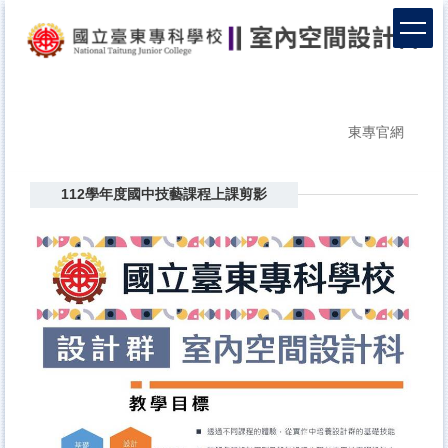
跳
到
主
要
內
容
東專官網
區
112學年度國中技藝課程上課剪影