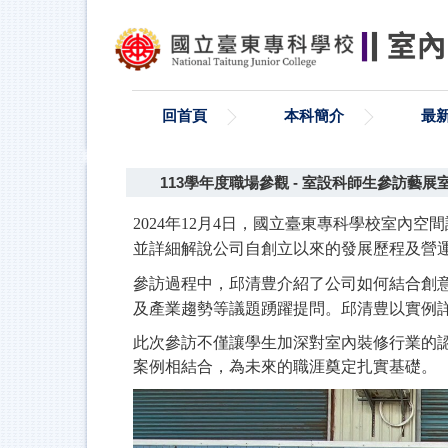
跳
到
主
要
內
回首頁
本科簡介
最
容
區
113學年度職場參觀 - 室設科師生參訪藝
2024
年12月4日，國立臺東專科學校室內空
並詳細解說公司自創立以來的發展歷程及營
參訪過程中，邱清豊介紹了公司如何結合創
及產業趨勢等議題踴躍提問。邱清豊以實例
此次參訪不僅讓學生加深對室內裝修行業的
案例相結合，為未來的職涯奠定扎實基礎。